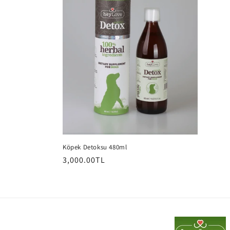
k
s
i
y
o
n
Köpek Detoksu 480ml
:
Normal
3,000.00TL
fiyat