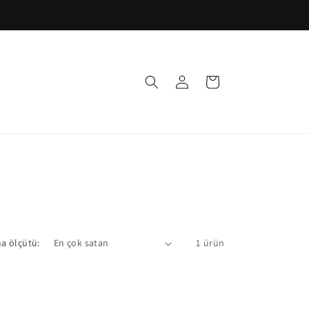
Oturum
Sepet
aç
a ölçütü:
1 ürün